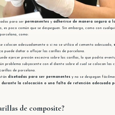
ñadas para ser
permanentes
y
adherirse de manera segura a la 
, es poco común que se despeguen. Sin embargo, como con cualquier
 porcelana, como:
o se colocan adecuadamente o si no se utiliza el cemento adecuado,
e
a puede dañar o aflojar las carillas de porcelana.
ede ejercer presión excesiva sobre las carillas, lo que podría even
gún problema subyacente con el diente sobre el cual se colocan las 
carillas de porcelana.
están
diseñadas para ser permanentes
y no se despegan fácilmen
 durante la colocación o una falta de retención adecuada p
rillas de composite?