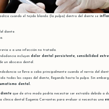
ealiza cuando el tejido blando (la pulpa) dentro del diente se
infla
el diente.
a.
revia o a una infección no tratada.
endodoncia incluyen
dolor dental persistente, sensibilidad extre
 de un absceso dental.
endodoncia
se lleva a cabo principalmente cuando el nervio del die
do todas las capas del diente, llegando hasta la pulpa. Sin embarg
umatismo dental.
 diente
que de otro modo podría necesitar ser extraído debido a da
a clínica dental Eugenia Cervantes para evaluar si necesitas una
en