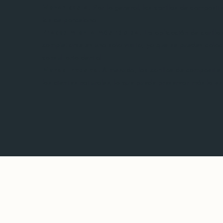
Menor costo:
Por lo general, las carillas de compos
las de porcelana.
Procedimiento más rápido:
La aplicación de carill
completarse en una sola visita, ya que se pueden colo
consultorio dental.
Menos invasivo:
A menudo, las carillas de composite 
los dientes naturales, lo que puede preservar más la es